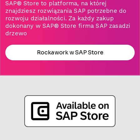
SAP
®
Store to platforma, na której
znajdziesz rozwiązania SAP potrzebne do
rozwoju działalności. Za każdy zakup
dokonany w SAP
®
Store firma SAP zasadzi
drzewo
Rockawork w SAP Store