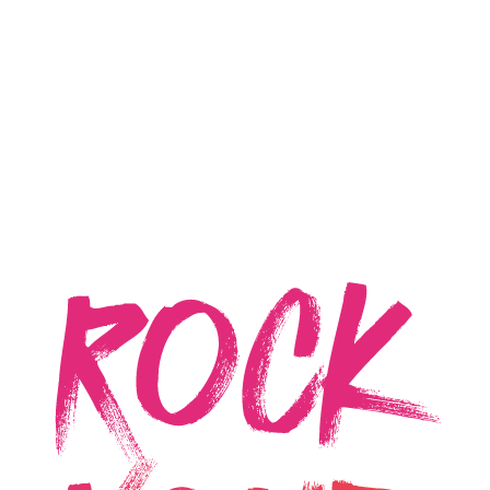
Twoje pytania.
Imię i nazwisko*
Adres e-mail*
Nazwa firmy*
Stanowisko/Dział*
Informacje na temat przetwarzania danych osobowych
znajdują się w
Polityce Prywatności
. Wysłanie wiadomości
jest równoznaczne z zapoznaniem się z polityką
prywatności All for One Poland Sp. z o. o.