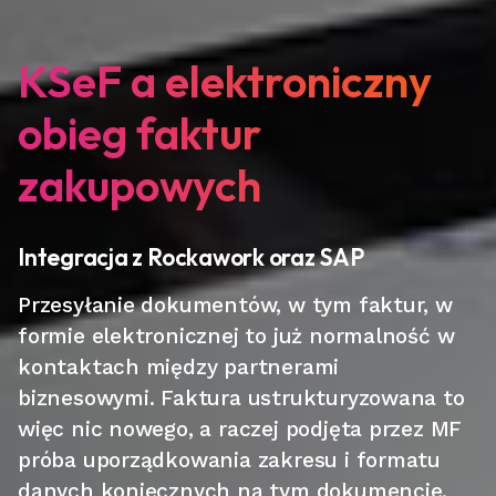
KSeF a elektroniczny
obieg faktur
zakupowych
Integracja z Rockawork oraz SAP
Przesyłanie dokumentów, w tym faktur, w
formie elektronicznej to już normalność w
kontaktach między partnerami
biznesowymi. Faktura ustrukturyzowana to
więc nic nowego, a raczej podjęta przez MF
próba uporządkowania zakresu i formatu
danych koniecznych na tym dokumencie.