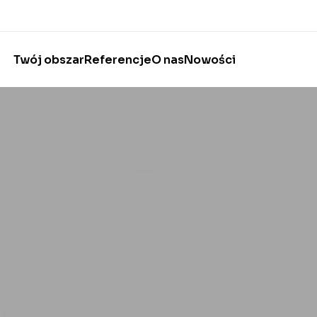
Twój obszar
Referencje
O nas
Nowości