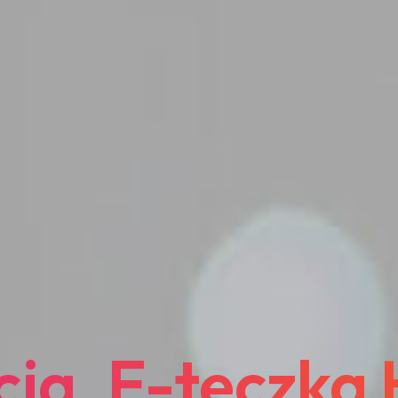
cja, E-teczka