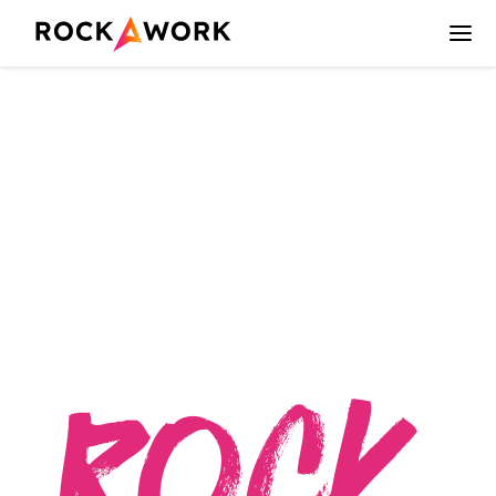
Obieg faktur w
Rockawork
Ankieta potrzeb