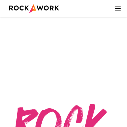
Ankieta analizy
procesów HR w
Rockawork